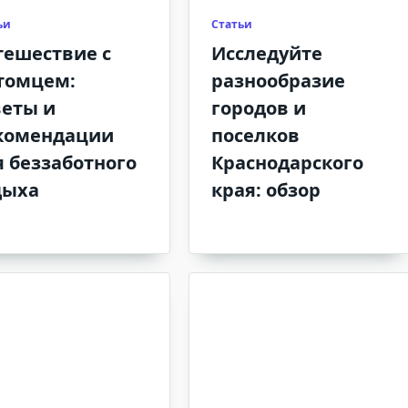
ьи
Статьи
тешествие с
Исследуйте
томцем:
разнообразие
веты и
городов и
комендации
поселков
я беззаботного
Краснодарского
дыха
края: обзор