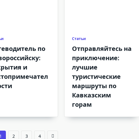
ьи
Статьи
теводитель по
Отправляйтесь на
вороссийску:
приключение:
крытия и
лучшие
стопримечател
туристические
ости
маршруты по
Кавказским
горам
1
2
3
4