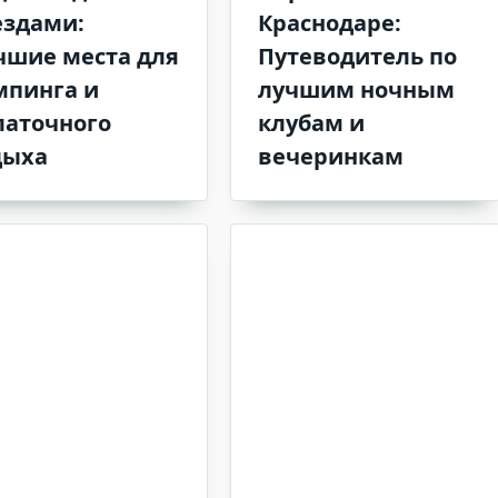
ездами:
Краснодаре:
чшие места для
Путеводитель по
мпинга и
лучшим ночным
латочного
клубам и
дыха
вечеринкам