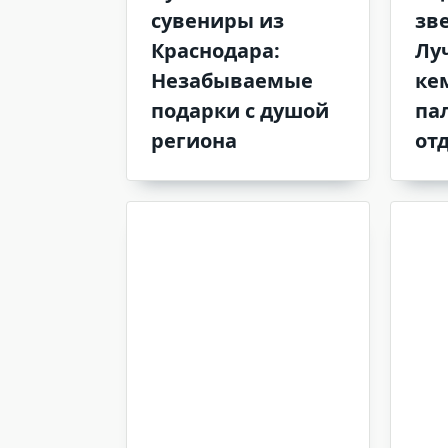
сувениры из
зв
Краснодара:
Лу
Незабываемые
ке
подарки с душой
па
региона
от