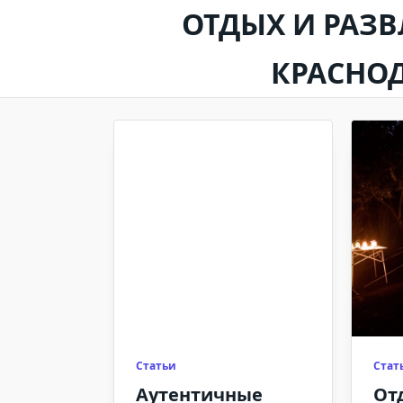
Skip
ОТДЫХ И РАЗ
to
content
КРАСНО
Статьи
Стат
Аутентичные
От