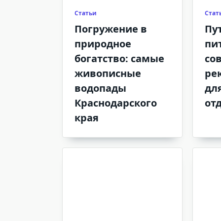
Статьи
Стат
Погружение в
Пу
природное
пи
богатство: самые
со
живописные
ре
водопады
дл
Краснодарского
от
края