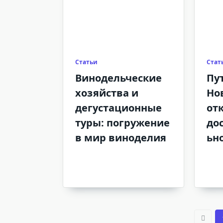
Статьи
Стат
Винодельческие
Пу
хозяйства и
Но
дегустационные
от
туры: погружение
до
в мир виноделия
ьн